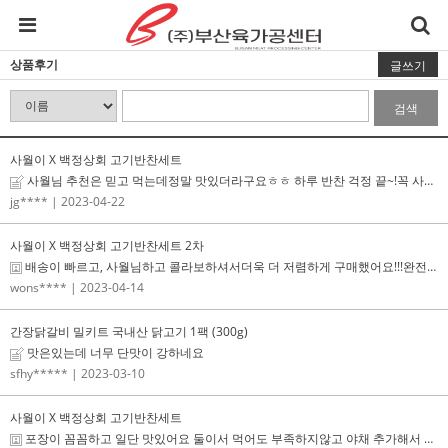
상품후기
글쓰기
검색
사월이 X 백정상회 고기반찬세트
사월님 추천은 믿고 먹는데정말 맛있더라구요ㅎㅎ 하루 반찬 걱정 끝~!꼭 사세용ㅎㅎ
jg****
| 2023-04-22
사월이 X 백정상회 고기반찬세트 2차
배송이 빠르고, 사월님하고 콜라보하셔서더욱 더 저렴하게 구매했어요!!!완전 강추합니다!!:)
wons****
| 2023-04-14
간장닭갈비 밀키트 국내산 닭고기 1팩 (300g)
맛은있는데 너무 단맛이 강하네요
sfhy*****
| 2023-03-10
사월이 X 백정상회 고기반찬세트
포장이 꼼꼼하고 일단 맛있어요 둘이서 먹어도 부족하지않고 야채 추가해서 볶았는데 양념도 안 부족해요! ...