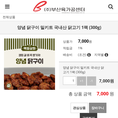
전체상품
양념 닭구이 밀키트 국내산 닭고기 1팩 (300g)
7,000
상품가
원
적립금
1%
배송비
(조건)
지역별
양념 닭구이 밀키트 국내산 닭
고기 1팩 (300g)
7,000
원
+1
-1
7,000
원
총 상품 금액
관심상품
장바구니